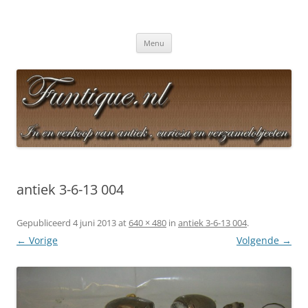
Funtique – De plek voor antique
Funtique – De plek voor antique artikelen
Ga
artikelen
Menu
naar
de
inhoud
antiek 3-6-13 004
Gepubliceerd
4 juni 2013
at
640 × 480
in
antiek 3-6-13 004
.
← Vorige
Volgende →